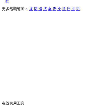
挂
更多笔顺笔画：
挣
捆
指
挤
拿
挠
挽
持
挡
拼
捂
在线实用工具