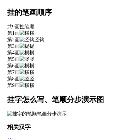
挂的笔画顺序
共9画
挂
笔顺
第1画
横
第2画
竖钩
第3画
提
第4画
横
第5画
竖
第6画
横
第7画
横
第8画
竖
第9画
横
挂字怎么写、笔顺分步演示图
相关汉字