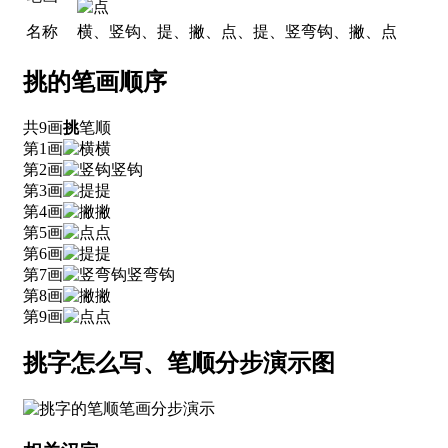
名称
横、竖钩、提、撇、点、提、竖弯钩、撇、点
挑的笔画顺序
共9画
挑
笔顺
第1画
横
第2画
竖钩
第3画
提
第4画
撇
第5画
点
第6画
提
第7画
竖弯钩
第8画
撇
第9画
点
挑字怎么写、笔顺分步演示图