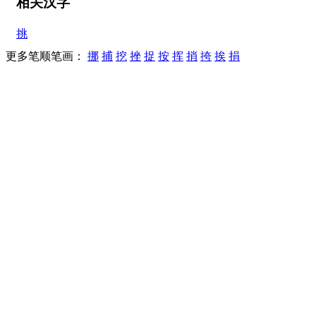
相关汉字
挑
更多笔顺笔画：
挪
捕
挖
挫
捉
按
挥
捎
挎
挨
捐