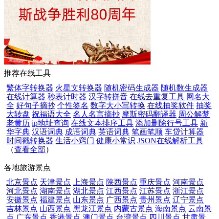
推荐在线工具
繁体字转换器
火星文转换器
随机密码生成器
随机数生成器
在线计算器
秒表计时器
汉字转拼音
在线去重复工具
网名大
全
好句子摘抄
个性签名
数字大小写转换
在线抽奖软件
抽奖
大转盘
祝福语大全
名人名言摘抄
摩斯密码翻译器
周公解梦
老黄历
ip地址查询
在线文本排序工具
添加删除行号工具
新
华字典
汉语词典
成语词典
英语词典
笔画笔顺
车贷计算器
时间戳转换器
生活小窍门
健康小常识
JSON在线解析工具
（
查看全部
）
各地旅游景点
北京景点
天津景点
上海景点
陕西景点
重庆景点
河南景点
河北景点
湖南景点
湖北景点
江西景点
江苏景点
浙江景点
安徽景点
福建景点
山东景点
广西景点
贵州景点
辽宁景点
吉林景点
山西景点
黑龙江景点
内蒙古景点
海南景点
云南景
点
广东景点
香港景点
澳门景点
台湾景点
四川景点
甘肃景