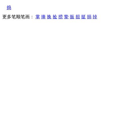
捣
更多笔顺笔画：
掌
捧
换
捡
捞
挚
振
损
挺
捐
掉