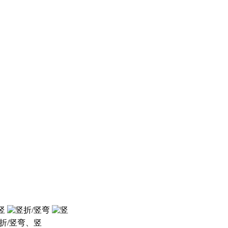
折/竖弯、竖