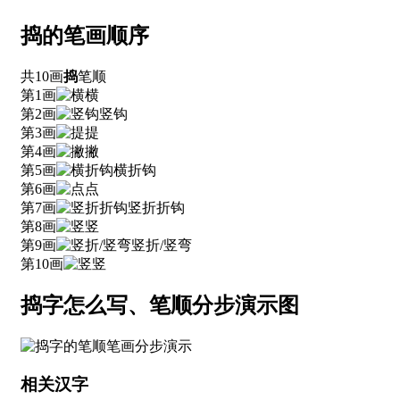
捣的笔画顺序
共10画
捣
笔顺
第1画
横
第2画
竖钩
第3画
提
第4画
撇
第5画
横折钩
第6画
点
第7画
竖折折钩
第8画
竖
第9画
竖折/竖弯
第10画
竖
捣字怎么写、笔顺分步演示图
相关汉字