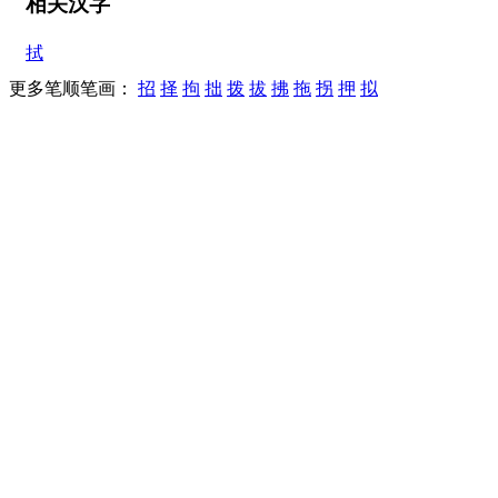
相关汉字
拭
更多笔顺笔画：
招
择
拘
拙
拨
拔
拂
拖
拐
押
拟