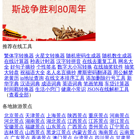
推荐在线工具
繁体字转换器
火星文转换器
随机密码生成器
随机数生成器
在线计算器
秒表计时器
汉字转拼音
在线去重复工具
网名大
全
好句子摘抄
个性签名
数字大小写转换
在线抽奖软件
抽奖
大转盘
祝福语大全
名人名言摘抄
摩斯密码翻译器
周公解梦
老黄历
ip地址查询
在线文本排序工具
添加删除行号工具
新
华字典
汉语词典
成语词典
英语词典
笔画笔顺
车贷计算器
时间戳转换器
生活小窍门
健康小常识
JSON在线解析工具
（
查看全部
）
各地旅游景点
北京景点
天津景点
上海景点
陕西景点
重庆景点
河南景点
河北景点
湖南景点
湖北景点
江西景点
江苏景点
浙江景点
安徽景点
福建景点
山东景点
广西景点
贵州景点
辽宁景点
吉林景点
山西景点
黑龙江景点
内蒙古景点
海南景点
云南景
点
广东景点
香港景点
澳门景点
台湾景点
四川景点
甘肃景