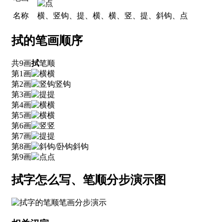
名称
横、竖钩、提、横、横、竖、提、斜钩、点
拭的笔画顺序
共9画
拭
笔顺
第1画
横
第2画
竖钩
第3画
提
第4画
横
第5画
横
第6画
竖
第7画
提
第8画
斜钩
第9画
点
拭字怎么写、笔顺分步演示图