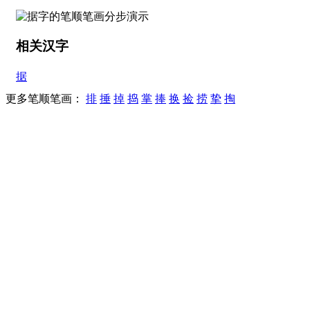
相关汉字
据
更多笔顺笔画：
排
捶
掉
捣
掌
捧
换
捡
捞
挚
掏