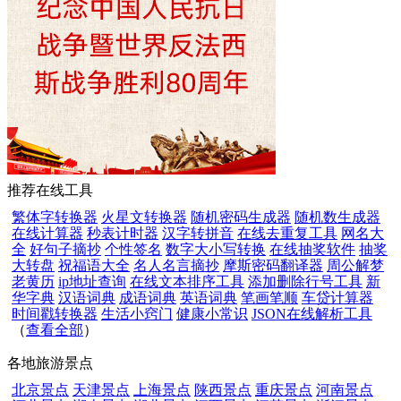
推荐在线工具
繁体字转换器
火星文转换器
随机密码生成器
随机数生成器
在线计算器
秒表计时器
汉字转拼音
在线去重复工具
网名大
全
好句子摘抄
个性签名
数字大小写转换
在线抽奖软件
抽奖
大转盘
祝福语大全
名人名言摘抄
摩斯密码翻译器
周公解梦
老黄历
ip地址查询
在线文本排序工具
添加删除行号工具
新
华字典
汉语词典
成语词典
英语词典
笔画笔顺
车贷计算器
时间戳转换器
生活小窍门
健康小常识
JSON在线解析工具
（
查看全部
）
各地旅游景点
北京景点
天津景点
上海景点
陕西景点
重庆景点
河南景点