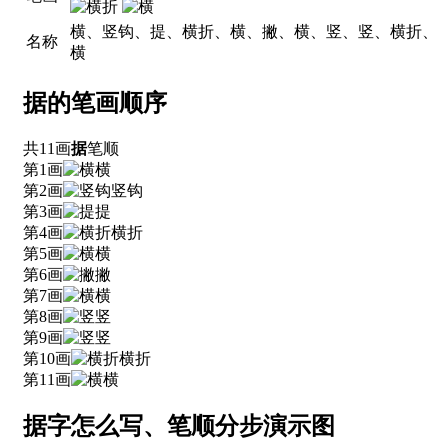
横、竖钩、提、横折、横、撇、横、竖、竖、横折、
名称
横
据的笔画顺序
共11画
据
笔顺
第1画
横
第2画
竖钩
第3画
提
第4画
横折
第5画
横
第6画
撇
第7画
横
第8画
竖
第9画
竖
第10画
横折
第11画
横
据字怎么写、笔顺分步演示图