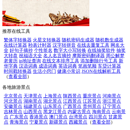
推荐在线工具
繁体字转换器
火星文转换器
随机密码生成器
随机数生成器
在线计算器
秒表计时器
汉字转拼音
在线去重复工具
网名大
全
好句子摘抄
个性签名
数字大小写转换
在线抽奖软件
抽奖
大转盘
祝福语大全
名人名言摘抄
摩斯密码翻译器
周公解梦
老黄历
ip地址查询
在线文本排序工具
添加删除行号工具
新
华字典
汉语词典
成语词典
英语词典
笔画笔顺
车贷计算器
时间戳转换器
生活小窍门
健康小常识
JSON在线解析工具
（
查看全部
）
各地旅游景点
北京景点
天津景点
上海景点
陕西景点
重庆景点
河南景点
河北景点
湖南景点
湖北景点
江西景点
江苏景点
浙江景点
安徽景点
福建景点
山东景点
广西景点
贵州景点
辽宁景点
吉林景点
山西景点
黑龙江景点
内蒙古景点
海南景点
云南景
点
广东景点
香港景点
澳门景点
台湾景点
四川景点
甘肃景
点
青海景点
宁夏景点
新疆景点
西藏景点
（
查看全部
）