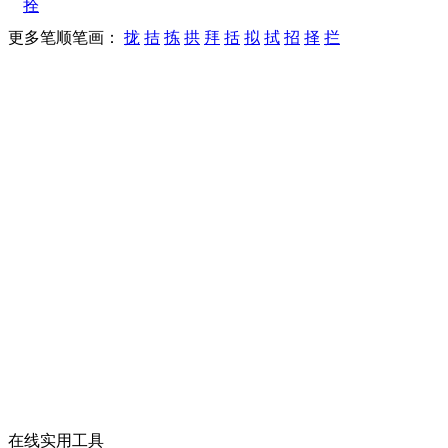
拴
更多笔顺笔画：
拢
拮
拣
拱
拜
括
拟
拭
招
择
拦
在线实用工具