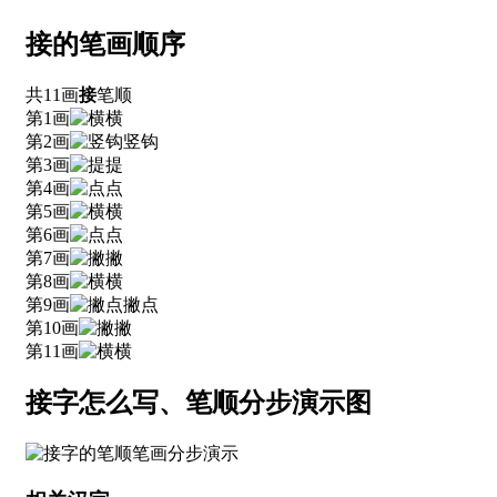
接的笔画顺序
共11画
接
笔顺
第1画
横
第2画
竖钩
第3画
提
第4画
点
第5画
横
第6画
点
第7画
撇
第8画
横
第9画
撇点
第10画
撇
第11画
横
接字怎么写、笔顺分步演示图