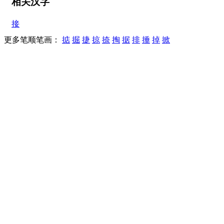
相关汉字
接
更多笔顺笔画：
掂
掘
捷
掠
捺
掏
据
排
捶
掉
掀