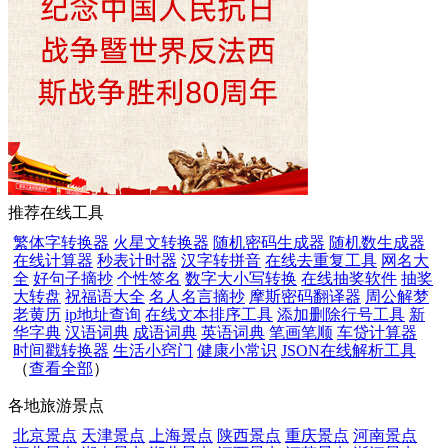
推荐在线工具
繁体字转换器
火星文转换器
随机密码生成器
随机数生成器
在线计算器
秒表计时器
汉字转拼音
在线去重复工具
网名大
全
好句子摘抄
个性签名
数字大小写转换
在线抽奖软件
抽奖
大转盘
祝福语大全
名人名言摘抄
摩斯密码翻译器
周公解梦
老黄历
ip地址查询
在线文本排序工具
添加删除行号工具
新
华字典
汉语词典
成语词典
英语词典
笔画笔顺
车贷计算器
时间戳转换器
生活小窍门
健康小常识
JSON在线解析工具
（
查看全部
）
各地旅游景点
北京景点
天津景点
上海景点
陕西景点
重庆景点
河南景点