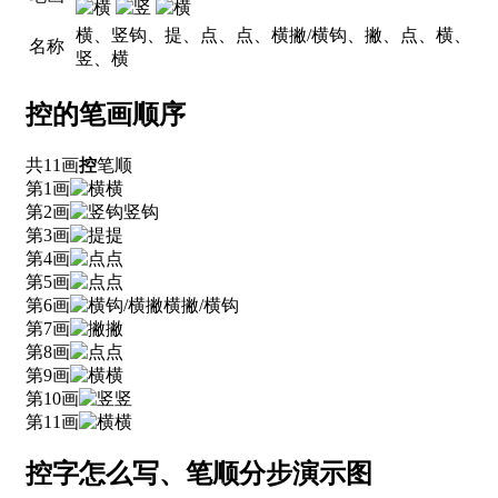
横、竖钩、提、点、点、横撇/横钩、撇、点、横、
名称
竖、横
控的笔画顺序
共11画
控
笔顺
第1画
横
第2画
竖钩
第3画
提
第4画
点
第5画
点
第6画
横撇/横钩
第7画
撇
第8画
点
第9画
横
第10画
竖
第11画
横
控字怎么写、笔顺分步演示图