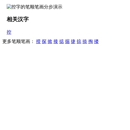
相关汉字
控
更多笔顺笔画：
授
探
掀
接
掂
掘
捷
掠
捺
掏
搂