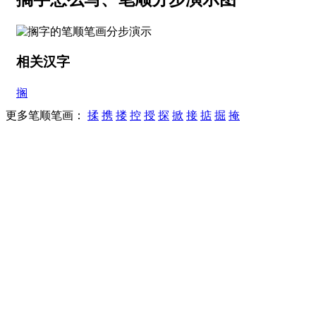
相关汉字
搁
更多笔顺笔画：
揉
携
搂
控
授
探
掀
接
掂
掘
掩