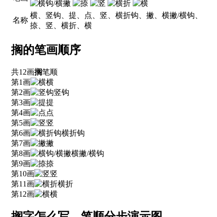
横、竖钩、提、点、竖、横折钩、撇、横撇/横钩、
名称
捺、竖、横折、横
搁的笔画顺序
共12画
搁
笔顺
第1画
横
第2画
竖钩
第3画
提
第4画
点
第5画
竖
第6画
横折钩
第7画
撇
第8画
横撇/横钩
第9画
捺
第10画
竖
第11画
横折
第12画
横
搁字怎么写、笔顺分步演示图